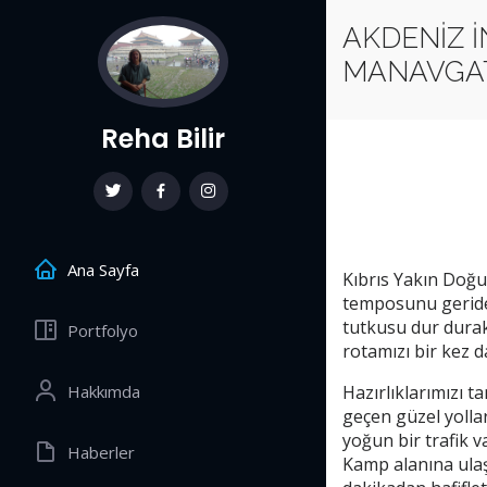
AKDENİZ 
MANAVGAT
Reha Bilir
Ana Sayfa
Kıbrıs Yakın Doğu
temposunu geride 
tutkusu dur durak
Portfolyo
rotamızı bir kez 
Hakkımda
Hazırlıklarımızı t
geçen güzel yolla
yoğun bir trafik v
Haberler
Kamp alanına ulaş