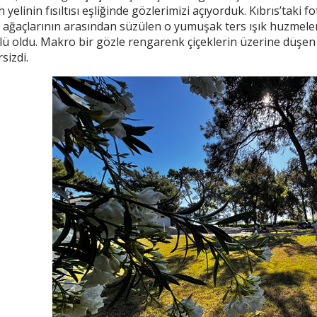
 yelinin fısıltısı eşliğinde gözlerimizi açıyorduk. Kıbrıs’ta
 ağaçlarının arasından süzülen o yumuşak ters ışık huzmeleri
 oldu. Makro bir gözle rengarenk çiçeklerin üzerine düşen sab
sizdi.