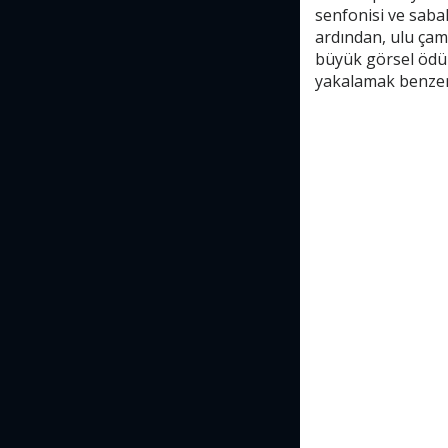
senfonisi ve sabah
ardından, ulu çam
büyük görsel ödülü
yakalamak benzer