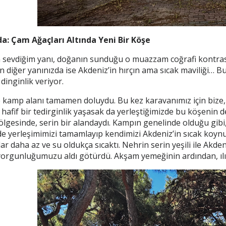
da: Çam Ağaçları Altında Yeni Bir Köşe
sevdiğim yanı, doğanın sunduğu o muazzam coğrafi kontrasttı
 diğer yanınızda ise Akdeniz’in hırçın ama sıcak maviliği… Bu
 dinginlik veriyor.
kamp alanı tamamen doluydu. Bu kez karavanımız için bize, 
ta hafif bir tedirginlik yaşasak da yerleştiğimizde bu köşenin d
lgesinde, serin bir alandaydı. Kampın genelinde olduğu gibi,
de yerleşimimizi tamamlayıp kendimizi Akdeniz’in sıcak koynu
ar daha az ve su oldukça sıcaktı. Nehrin serin yeşili ile Akden
orgunluğumuzu aldı götürdü. Akşam yemeğinin ardından, ılık