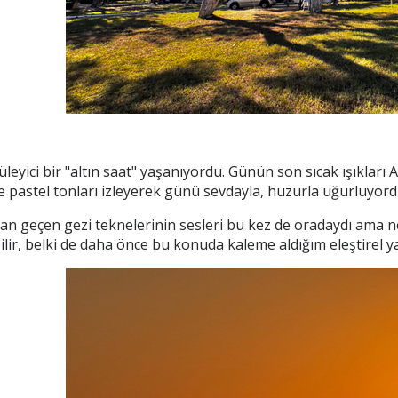
üleyici bir "altın saat" yaşanıyordu. Günün son sıcak ışıklar
e pastel tonları izleyerek günü sevdayla, huzurla uğurluyord
n geçen gezi teknelerinin sesleri bu kez de oradaydı ama ney
ilir, belki de daha önce bu konuda kaleme aldığım eleştirel ya