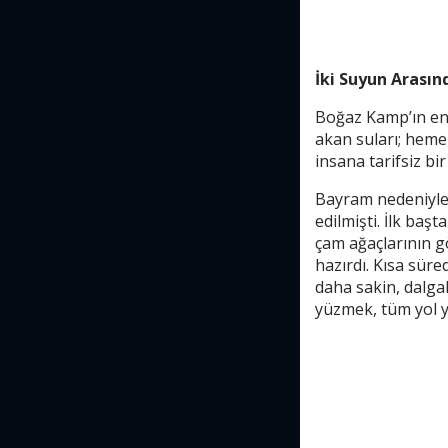
İki Suyun Arasın
Boğaz Kamp’ın en 
akan suları; hemen
insana tarifsiz bir
Bayram nedeniyle 
edilmişti. İlk baş
çam ağaçlarının gö
hazırdı. Kısa süre
daha sakin, dalgal
yüzmek, tüm yol y