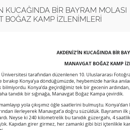
İN KUCAĞINDA BİR BAYRAM MOLASI
 BOĞAZ KAMP İZLENİMLERİ
AKDENİZ’İN KUCAĞINDA BİR BA
MANAVGAT BOĞAZ KAMP İZL
 Üniversitesi tarafından düzenlenen 10. Uluslararası Fotoğra
bırakıp Konya’ya döndüğümüzde, heybemizde harika anılar v
 bilmiyordu. Konya’da geçirdiğimiz tek bir gecenin ardından
daha tanıdık bir sığınağa, Manavgat Boğaz Kampa çevirdik.
amamlayıp yola çıkışımız öğle saatlerini bulmuştu. Konya’dan
rından ilerleyerek Manavgat’a doğru süzüldük. Bayramın il
ardı. Neyse ki 240 kilometrelik bu tanıdık güzergahı, 4 saat
tık. Kapıdan girer girmez, her zamanki gibi bizi içtenlikle k