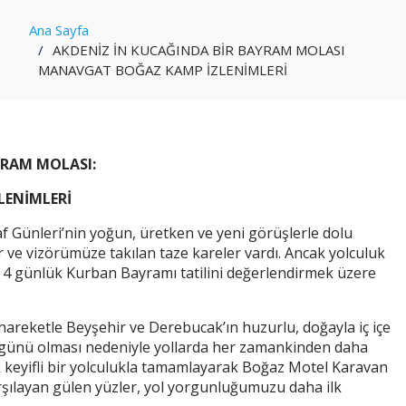
Ana Sayfa
AKDENİZ İN KUCAĞINDA BİR BAYRAM MOLASI
MANAVGAT BOĞAZ KAMP İZLENİMLERİ
YRAM MOLASI:
ENİMLERİ
f Günleri’nin yoğun, üretken ve yeni görüşlerle dolu
e vizörümüze takılan taze kareler vardı. Ancak yolculuk
, 4 günlük Kurban Bayramı tatilini değerlendirmek üzere
 hareketle Beyşehir ve Derebucak’ın huzurlu, doğayla iç içe
k günü olması nedeniyle yollarda her zamankinden daha
lik keyifli bir yolculukla tamamlayarak Boğaz Motel Karavan
arşılayan gülen yüzler, yol yorgunluğumuzu daha ilk