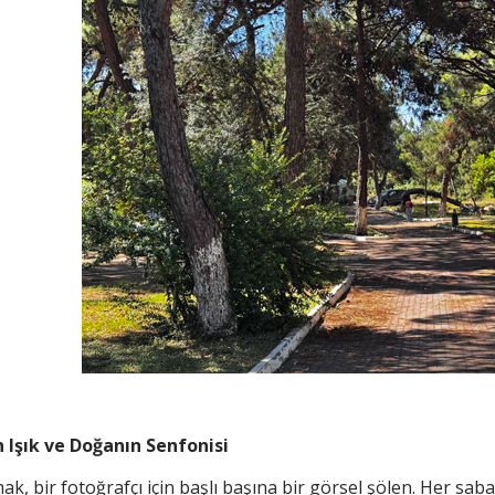
Işık ve Doğanın Senfonisi
 bir fotoğrafçı için başlı başına bir görsel şölen. Her sabah