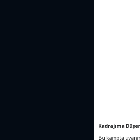
Kadrajıma Düşen 
Bu kampta uyanmak,