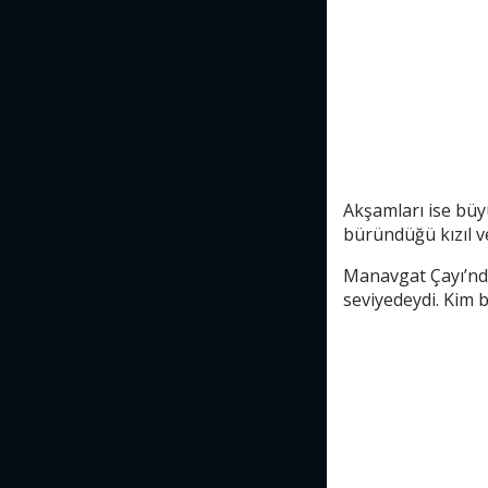
Akşamları ise büy
büründüğü kızıl v
Manavgat Çayı’nda
seviyedeydi. Kim b