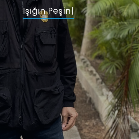
Işığın Peşinde
|