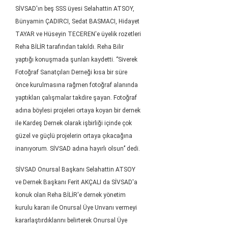
SİVSAD'ın beş SSS üyesi Selahattin ATSOY,
Bünyamin ÇADIRCI, Sedat BASMACI, Hidayet
TAYAR ve Hüseyin TECEREN'e üyelik rozetleri
Reha BİLİR tarafından takıldı. Reha Bilir
yaptığı konuşmada
şunları kaydetti. ‘’Siverek
Fotoğraf Sanatçıları Derneği kısa bir süre
önce kurulmasına rağmen fotoğraf alanında
yaptıkları çalışmalar takdire şayan. Fotoğraf
adına böylesi projeleri ortaya koyan bir dernek
ile Kardeş Dernek olarak işbirliği içinde çok
güzel ve güçlü projelerin ortaya çıkacağına
inanıyorum. SİVSAD adına hayırlı olsun’’ dedi.
SİVSAD Onursal Başkanı Selahattin ATSOY
ve Dernek Başkanı Ferit AKÇALI da SİVSAD'a
konuk olan Reha BİLİR'e dernek yönetim
kurulu kararı ile Onursal Üye Unvanı vermeyi
kararlaştırdıklarını belirterek Onursal Üye