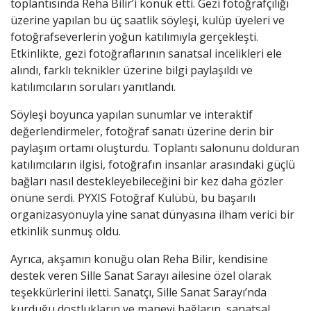
toplantısında Reha Bilir’i konuk etti. Gezi fotoğrafçılığı
üzerine yapılan bu üç saatlik söyleşi, kulüp üyeleri ve
fotoğrafseverlerin yoğun katılımıyla gerçekleşti.
Etkinlikte, gezi fotoğraflarının sanatsal incelikleri ele
alındı, farklı teknikler üzerine bilgi paylaşıldı ve
katılımcıların soruları yanıtlandı.
Söyleşi boyunca yapılan sunumlar ve interaktif
değerlendirmeler, fotoğraf sanatı üzerine derin bir
paylaşım ortamı oluşturdu. Toplantı salonunu dolduran
katılımcıların ilgisi, fotoğrafın insanlar arasındaki güçlü
bağları nasıl destekleyebileceğini bir kez daha gözler
önüne serdi. PYXIS Fotoğraf Kulübü, bu başarılı
organizasyonuyla yine sanat dünyasına ilham verici bir
etkinlik sunmuş oldu.
Ayrıca, akşamın konuğu olan Reha Bilir, kendisine
destek veren Sille Sanat Sarayı ailesine özel olarak
teşekkürlerini iletti. Sanatçı, Sille Sanat Sarayı’nda
kurduğu dostlukların ve manevi bağların, sanatsal