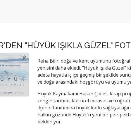
İR'DEN "HÜYÜK IŞIKLA GÜZEL" FO
Reha Bilir, doğa ve kent uyumunu fotoğraf
yenisini daha ekledi. "Hüyük Işıkla Güzel" k
adeta hayatla iç içe geçmiş bir şekilde sunu
ve doğa arasındaki hoşgörüyü ve uyumu ya
Hüyük Kaymakamı Hasan Çimer, kitap projes
zengin tarihini, kültürel mirasını ve coğraf
ilçenin tanıtımına büyük katkı sağlayacağını
halkın gözünde Hüyük'ü yeni bir perspektifl
bekleniyor.