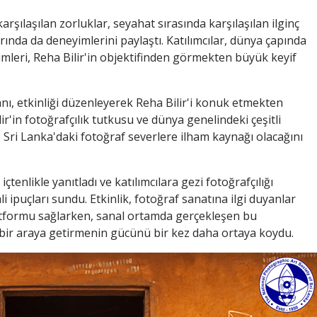
rşılaşılan zorluklar, seyahat sırasında karşılaşılan ilginç
arında da deneyimlerini paylaştı. Katılımcılar, dünya çapında
imleri, Reha Bilir'in objektifinden görmekten büyük keyif
ı, etkinliği düzenleyerek Reha Bilir'i konuk etmekten
r'in fotoğrafçılık tutkusu ve dünya genelindeki çeşitli
, Sri Lanka'daki fotoğraf severlere ilham kaynağı olacağını
içtenlikle yanıtladı ve katılımcılara gezi fotoğrafçılığı
ipuçları sundu. Etkinlik, fotoğraf sanatına ilgi duyanlar
atformu sağlarken, sanal ortamda gerçekleşen bu
i bir araya getirmenin gücünü bir kez daha ortaya koydu.