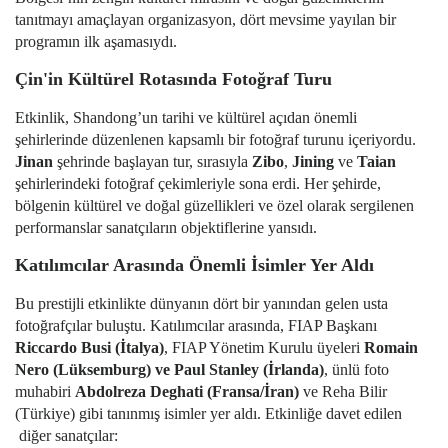
tanıtmayı amaçlayan organizasyon, dört mevsime yayılan bir
programın ilk aşamasıydı.
Çin'in Kültürel Rotasında Fotoğraf Turu
Etkinlik, Shandong’un tarihi ve kültürel açıdan önemli
şehirlerinde düzenlenen kapsamlı bir fotoğraf turunu içeriyordu.
Jinan
şehrinde başlayan tur, sırasıyla
Zibo
,
Jining
ve
Taian
şehirlerindeki fotoğraf çekimleriyle sona erdi. Her şehirde,
bölgenin kültürel ve doğal güzellikleri ve özel olarak sergilenen
performanslar sanatçıların objektiflerine yansıdı.
Katılımcılar Arasında Önemli İsimler Yer Aldı
Bu prestijli etkinlikte dünyanın dört bir yanından gelen usta
fotoğrafçılar buluştu. Katılımcılar arasında, FIAP Başkanı
Riccardo Busi (İtalya)
, FIAP Yönetim Kurulu üyeleri
Romain
Nero (Lüksemburg) ve Paul Stanley (İrlanda)
, ünlü foto
muhabiri
Abdolreza Deghati (Fransa/İran)
ve Reha Bilir
(Türkiye) gibi tanınmış isimler yer aldı. Etkinliğe davet edilen
diğer sanatçılar: