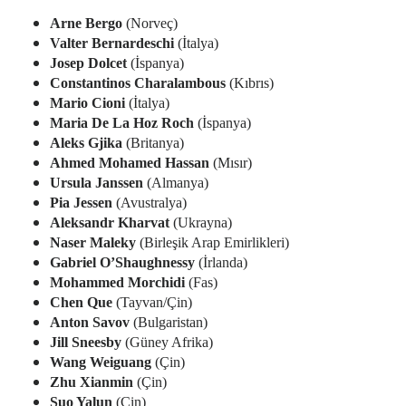
Arne Bergo
(Norveç)
Valter Bernardeschi
(İtalya)
Josep Dolcet
(İspanya)
Constantinos Charalambous
(Kıbrıs)
Mario Cioni
(İtalya)
Maria De La Hoz Roch
(İspanya)
Aleks Gjika
(Britanya)
Ahmed Mohamed Hassan
(Mısır)
Ursula Janssen
(Almanya)
Pia Jessen
(Avustralya)
Aleksandr Kharvat
(Ukrayna)
Naser Maleky
(Birleşik Arap Emirlikleri)
Gabriel O’Shaughnessy
(İrlanda)
Mohammed Morchidi
(Fas)
Chen Que
(Tayvan/Çin)
Anton Savov
(Bulgaristan)
Jill Sneesby
(Güney Afrika)
Wang Weiguang
(Çin)
Zhu Xianmin
(Çin)
Suo Yalun
(Çin)