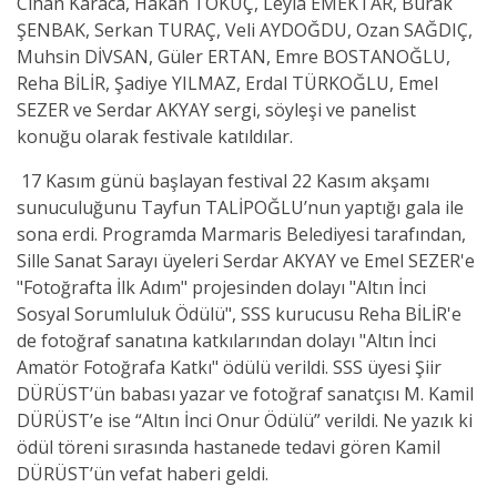
Cihan Karaca, Hakan TOKUÇ, Leyla EMEKTAR, Burak
ŞENBAK, Serkan TURAÇ, Veli AYDOĞDU, Ozan SAĞDIÇ,
Muhsin DİVSAN, Güler ERTAN, Emre BOSTANOĞLU,
Reha BİLİR, Şadiye YILMAZ, Erdal TÜRKOĞLU, Emel
SEZER ve Serdar AKYAY sergi, söyleşi ve panelist
konuğu olarak festivale katıldılar.
17 Kasım günü başlayan festival 22 Kasım akşamı
sunuculuğunu Tayfun TALİPOĞLU’nun yaptığı gala ile
sona erdi. Programda Marmaris Belediyesi tarafından,
Sille Sanat Sarayı üyeleri Serdar AKYAY ve Emel SEZER'e
"Fotoğrafta İlk Adım" projesinden dolayı "Altın İnci
Sosyal Sorumluluk Ödülü", SSS kurucusu Reha BİLİR'e
de fotoğraf sanatına katkılarından dolayı "Altın İnci
Amatör Fotoğrafa Katkı" ödülü verildi. SSS üyesi Şiir
DÜRÜST’ün babası yazar ve fotoğraf sanatçısı M. Kamil
DÜRÜST’e ise “Altın İnci Onur Ödülü” verildi. Ne yazık ki
ödül töreni sırasında hastanede tedavi gören Kamil
DÜRÜST’ün vefat haberi geldi.