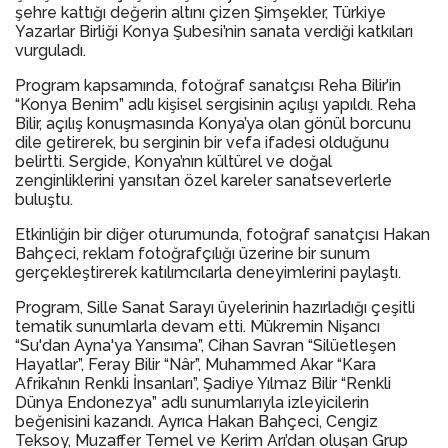
şehre kattığı değerin altını çizen Şimşekler, Türkiye
Yazarlar Birliği Konya Şubesi’nin sanata verdiği katkıları
vurguladı.
Program kapsamında, fotoğraf sanatçısı Reha Bilir’in
“Konya Benim” adlı kişisel sergisinin açılışı yapıldı. Reha
Bilir, açılış konuşmasında Konya’ya olan gönül borcunu
dile getirerek, bu serginin bir vefa ifadesi olduğunu
belirtti. Sergide, Konya’nın kültürel ve doğal
zenginliklerini yansıtan özel kareler sanatseverlerle
buluştu.
Etkinliğin bir diğer oturumunda, fotoğraf sanatçısı Hakan
Bahçeci, reklam fotoğrafçılığı üzerine bir sunum
gerçekleştirerek katılımcılarla deneyimlerini paylaştı.
Program, Sille Sanat Sarayı üyelerinin hazırladığı çeşitli
tematik sunumlarla devam etti. Mükremin Nişancı
“Su'dan Ayna'ya Yansıma”, Cihan Savran “Silüetleşen
Hayatlar”, Feray Bilir “Nâr”, Muhammed Akar “Kara
Afrika’nın Renkli İnsanları”, Şadiye Yılmaz Bilir “Renkli
Dünya Endonezya” adlı sunumlarıyla izleyicilerin
beğenisini kazandı. Ayrıca Hakan Bahçeci, Cengiz
Teksoy, Muzaffer Temel ve Kerim Arı’dan oluşan Grup