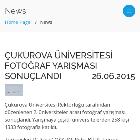
News
Home Page
News
ÇUKUROVA ÜNİVERSİTESİ
FOTOĞRAF YARIŞMASI
SONUÇLANDI
26.06.2015
Çukurova Üniversitesi Rektörlüğü tarafından
düzenlenen 2. üniversiteler arası fotoğraf yarışması
sonuçlandı. Yarışmaya çeşitli üniversitelerden 258 kişi
1333 fotoğrafla katıldı.
Jüri üyeleri Dt. Sina COŞKUN, Reha BİLİR, Turgut