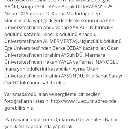
BAĞIR, Songül YOLTAY ve Burak DURHASAN'ın 25
Nisan 2015 günü Ç.Ü. Kültür Müdürlüğü Cep
Sİnemasında yaptığı değerlendirme sonucunda Ege
Üniversitesi'nden Abdulvahap SARIALTIN birincilik
ödülünü kazandı. İkincilik ödülünü Anadolu
Üniversitesi'nden Ali MERMERTAŞ, üçüncülük ödülünü
Ege Üniversitesi'nden Berke ÖZBAY kazandılar. Okan
Üniversitesi'nden İbrahim AYSüNDÜ, Marmara
Üniversitesi'nden Hakan YAYLA ve Ferhat İNANOĞLU
mansiyon ödüllerini kazandılar. Ayrıca Okan
Üniversitesi'nden İbrahim AYSÜNDÜ, Sille Sanat Sarayı
Özel Ödülü'nnün sahibi oldu.
Yarışmada ödül alan ve sergileme için seçilen
fotoğrafların listesini http://www.cu.edu.tr adresinde
görebilirsiniz.
Yarışmanın ödül töreni Çukurova Üniversitesi Bahar
Şenlikleri kapsamında yapılacak.