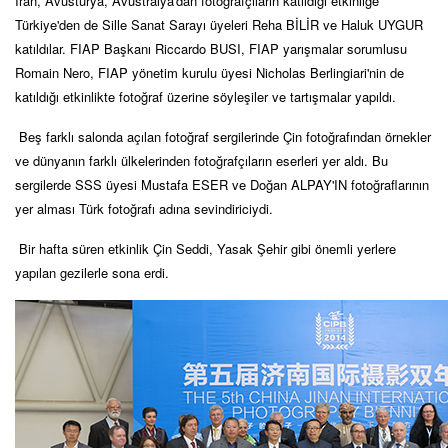
İran, Avusturya, Avustralya'dan fotoğrafçıların katıldığı etkinliğe
Türkiye'den de Sille Sanat Sarayı üyeleri Reha BİLİR ve Haluk UYGUR
katıldılar.
FIAP Başkanı Riccardo BUSI, FIAP yarışmalar sorumlusu
Romain Nero, FIAP yönetim kurulu üyesi Nicholas Berlingiari'nin de
katıldığı etkinlikte fotoğraf üzerine söyleşiler ve tartışmalar yapıldı.
Beş farklı salonda açılan fotoğraf sergilerinde Çin fotoğrafından örnekler
ve dünyanın farklı ülkelerinden fotoğrafçıların eserleri yer aldı. Bu
sergilerde SSS üyesi Mustafa ESER ve Doğan ALPAY'IN fotoğraflarının
yer alması Türk fotoğrafı adına sevindiriciydi.
Bir hafta süren etkinlik
Çin Seddi, Yasak Şehir gibi önemli yerlere
yapılan gezilerle sona erdi.