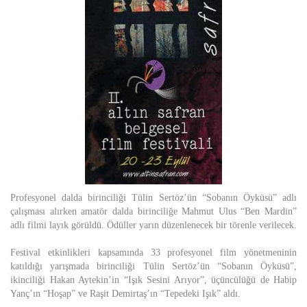
Profesyonel dalda birinciliği Tülin Sertöz’ün “Sobanın Öyküsü” adlı
çalışması alırken amatör dalda birinciliğe Mahmut Ulus “Ben Mardin”
adlı filmi layık görüldü. Ödüller yarın düzenlenecek bir törenle verilecek.
Festival etkinlikleri kapsamında 33 profesyonel film yönetmeninin
katıldığı yarışmada birinciliği Tülin Sertöz’ün “Sobanın Öyküsü”,
ikinciliği Hakan Aytekin’in “Işık Sesini Arıyor”, üçüncülüğü de Habip
Yanç’ın “Hoşap” ve Raşit Demirtaş’ın “Tepedeki Işık” aldı.