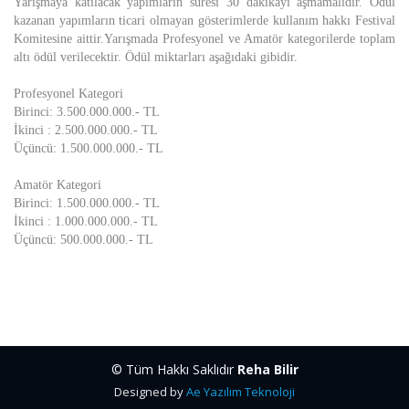
Yarışmaya katılacak yapımların süresi 30 dakikayı aşmamalıdır. Ödül
kazanan yapımların ticari olmayan gösterimlerde kullanım hakkı Festival
Komitesine aittir.Yarışmada Profesyonel ve Amatör kategorilerde toplam
altı ödül verilecektir. Ödül miktarları aşağıdaki gibidir.
Profesyonel Kategori
Birinci: 3.500.000.000.- TL
İkinci : 2.500.000.000.- TL
Üçüncü: 1.500.000.000.- TL
Amatör Kategori
Birinci: 1.500.000.000.- TL
İkinci : 1.000.000.000.- TL
Üçüncü: 500.000.000.- TL
© Tüm Hakkı Saklıdır
Reha Bilir
Designed by
Ae Yazılım Teknoloji