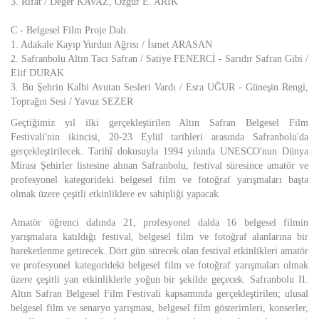
3. Rıfat / Değer KAVAZ, Özgür E. ARIK
C - Belgesel Film Proje Dalı
1. Adakale Kayıp Yurdun Ağrısı / İsmet ARASAN
2. Safranbolu Altın Tacı Safran / Satiye FENERCİ - Sarıdır Safran Gibi /
Elif DURAK
3. Bu Şehrin Kalbi Avutan Sesleri Vardı / Esra UĞUR - Güneşin Rengi,
Toprağın Sesi / Yavuz SEZER
Geçtiğimiz yıl ilki gerçekleştirilen Altın Safran Belgesel Film
Festivali'nin ikincisi, 20-23 Eylül tarihleri arasında Safranbolu'da
gerçekleştirilecek. Tarihî dokusuyla 1994 yılında UNESCO'nun Dünya
Mirası Şehirler listesine alınan Safranbolu, festival süresince amatör ve
profesyonel kategorideki belgesel film ve fotoğraf yarışmaları başta
olmak üzere çeşitli etkinliklere ev sahipliği yapacak.
Amatör öğrenci dalında 21, profesyonel dalda 16 belgesel filmin
yarışmalara katıldığı festival, belgesel film ve fotoğraf alanlarına bir
hareketlenme getirecek. Dört gün sürecek olan festival etkinlikleri amatör
ve profesyonel kategorideki belgesel film ve fotoğraf yarışmaları olmak
üzere çeşitli yan etkinliklerle yoğun bir şekilde geçecek. Safranbolu II.
Altın Safran Belgesel Film Festivali kapsamında gerçekleştirilen; ulusal
belgesel film ve senaryo yarışması, belgesel film gösterimleri, konserler,