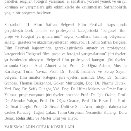
paneller, sergiler, fotoğraf yarışması, el sanatları, yöresel yemek ve en iyi
korunan ev yarışmaları gibi etkinliklerle de katılımcıları Safranbolu'da
yoğun bir program bekliyor.
Safranbolu II. Altın Safran Belgesel Film Festivali kapsamında
gerçekleştirilecek amatör ve profesyonel kategorideki "belgesel film,
proje ve fotoğraf yarışmalarının" seçici kurulları, tanınmış belgeselci,
sanatçı, gazeteci ve akademisyenlerden oluşuyor. II. Altın Safran Belgesel
Film Festivali kapsamında gerçekleştirilecek amatör ve profesyonel
kategorideki "belgesel film, proje ve fotoğraf yarışmalarının" jüri üyeleri
şu isimlerden oluşuyor: Belgesel film profesyonel kategori jüri üyeleri
arasında Coşkun Aral, Ahmet Utlu, Prof. Dr. Oğuz Adanır, Mustafa
Karakaya, Turan Yavuz, Prof. Dr. Tevfik İsmailov ve Serap Sayın;
belgesel film amatör kategori jüri üyeleri arasında Doç. Dr. Simten
Gündeş, Thomas Balkenhol, Göker Müftüoğlu, Doç. Dr. Nazmi Ulutak,
Yrd. Doç. Dr. Şefik Güngör, Yrd. Doç. Dr. Hilmi Maktav ve Ömer Faruk
Yılmaz; proje yarışması jüri üyeleri arasında Prof. Dr. Işık Özkan, Prof.
Dr. Alemdar Yalçın, Prof. Dr. Oğuz Onaran, Prof. Dr. Ersan İlal, Prof.
Dr. Suat Gezgin, Prof. Dr. Sezen Ünlü ve Süha Arın; fotoğraf dalında ise
Çerkes Karadağ, Tuğrul Çakar, Tansu Gürpınar, Necmettin Kulahçı, Bora
Beniç,
Reha Bilir
ve Merter Oral yer alıyor.
YARIŞMALARIN ORTAK KOŞULLARI