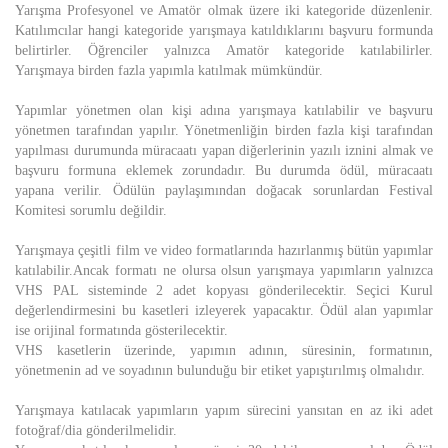
Yarışma Profesyonel ve Amatör olmak üzere iki kategoride düzenlenir.
Katılımcılar hangi kategoride yarışmaya katıldıklarını başvuru formunda
belirtirler. Öğrenciler yalnızca Amatör kategoride katılabilirler.
Yarışmaya birden fazla yapımla katılmak mümkündür.
Yapımlar yönetmen olan kişi adına yarışmaya katılabilir ve başvuru
yönetmen tarafından yapılır. Yönetmenliğin birden fazla kişi tarafından
yapılması durumunda müracaatı yapan diğerlerinin yazılı iznini almak ve
başvuru formuna eklemek zorundadır. Bu durumda ödül, müracaatı
yapana verilir. Ödülün paylaşımından doğacak sorunlardan Festival
Komitesi sorumlu değildir.
Yarışmaya çeşitli film ve video formatlarında hazırlanmış bütün yapımlar
katılabilir.Ancak formatı ne olursa olsun yarışmaya yapımların yalnızca
VHS PAL sisteminde 2 adet kopyası gönderilecektir. Seçici Kurul
değerlendirmesini bu kasetleri izleyerek yapacaktır. Ödül alan yapımlar
ise orijinal formatında gösterilecektir.
VHS kasetlerin üzerinde, yapımın adının, süresinin, formatının,
yönetmenin ad ve soyadının bulunduğu bir etiket yapıştırılmış olmalıdır.
Yarışmaya katılacak yapımların yapım sürecini yansıtan en az iki adet
fotoğraf/dia gönderilmelidir.