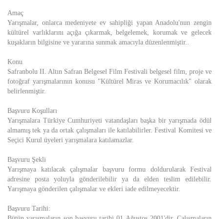
Amaç
Yarışmalar, onlarca medeniyete ev sahipliği yapan Anadolu'nun zengin
kültürel varlıklarını açığa çıkarmak, belgelemek, korumak ve gelecek
kuşakların bilgisine ve yararına sunmak amacıyla düzenlenmiştir..
Konu
Safranbolu II. Altın Safran Belgesel Film Festivali belgesel film, proje ve
fotoğraf yarışmalarının konusu "Kültürel Miras ve Korumacılık" olarak
belirlenmiştir.
Başvuru Koşulları
Yarışmalara Türkiye Cumhuriyeti vatandaşları başka bir yarışmada ödül
almamış tek ya da ortak çalışmaları ile katılabilirler. Festival Komitesi ve
Seçici Kurul üyeleri yarışmalara katılamazlar.
Başvuru Şekli
Yarışmaya katılacak çalışmalar başvuru formu doldurularak Festival
adresine posta yoluyla gönderilebilir ya da elden teslim edilebilir.
Yarışmaya gönderilen çalışmalar ve ekleri iade edilmeyecektir.
Başvuru Tarihi:
Bütün yarışmaların son başvuru tarihi 01 Ağustos 2001'dir. Çalışmaların