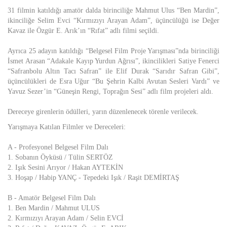
31 filmin katıldığı amatör dalda birinciliğe Mahmut Ulus “Ben Mardin”,
ikinciliğe Selim Evci “Kırmızıyı Arayan Adam”, üçüncülüğü ise Değer
Kavaz ile Özgür E. Arık’ın “Rıfat” adlı filmi seçildi.
Ayrıca 25 adayın katıldığı “Belgesel Film Proje Yarışması”nda birinciliği
İsmet Arasan “Adakale Kayıp Yurdun Ağrısı”, ikincilikleri Satiye Fenerci
“Safranbolu Altın Tacı Safran” ile Elif Durak “Sarıdır Safran Gibi”,
üçüncülükleri de Esra Uğur “Bu Şehrin Kalbi Avutan Sesleri Vardı” ve
Yavuz Sezer’in “Güneşin Rengi, Toprağın Sesi” adlı film projeleri aldı.
Dereceye girenlerin ödülleri, yarın düzenlenecek törenle verilecek.
Yarışmaya Katılan Filmler ve Dereceleri:
A - Profesyonel Belgesel Film Dalı
1. Sobanın Öyküsü / Tülin SERTÖZ
2. Işık Sesini Arıyor / Hakan AYTEKİN
3. Hoşap / Habip YANÇ - Tepedeki Işık / Raşit DEMİRTAŞ
B - Amatör Belgesel Film Dalı
1. Ben Mardin / Mahmut ULUS
2. Kırmızıyı Arayan Adam / Selin EVCİ