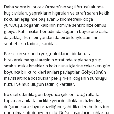
Daha sonra İslibucak Ormanı'nın yeşil örtüsü altında,
kuş cıvıltıları, yaprakların hışırtıları ve etrafı saran kekik
kokuları eşliğinde başlayan 5 kilometrelik doğa
yürüyüşü, doğanın kalbinin ritmiyle senkronize olmuş
gibiydi. Katılımcılar her adımda doğanın büyüsüne daha
da yaklaşırken, bir yandan da birbirleriyle samimi
sohbetlerin tadını çıkardılar.
Parkurun sonunda yorgunluklarını bir kenara
bırakarak mangal ateşinin etrafında toplanan grup,
sıcak sucuk ekmeklerin kokusunu içlerine çekerken gün
boyunca biriktirdikleri anıları paylaştılar. Gökyüzünün
mavisi altında dostluklar pekişirken, doğanın sunduğu
huzur ve mutluluğun tadını çıkardılar.
Bu özel etkinlik, gün boyunca çekilen fotoğraflarla
toplanan anılarla birlikte yeni dostlukların filizlendiği,
doğanın kucaklayıcı güzelliğine şahitlik eden herkes için
unutulmaz bir deneyim oldu. Doğa, insanların ruhlarına