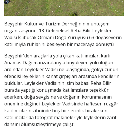
Beyşehir Kültür ve Turizm Derneğinin muhteşem
organizasyonu, 13. Geleneksel Reha Bilir Leylekler
Vadisi İslibucak Ormanı Doğa Yürüyüşü 63 doğaseverin
katılımıyla ruhlarını besleyen bir maceraya dönüştü.
Beyşehir'den araçlarla yola çıkan katılımcılar, karlı
Anamas Dağı manzaralarıyla büyüleyen yolculuğun
ardından Leylekler Vadisi'ne ulaştığında, gökyüzünün
efendisi leyleklerin kanat çırpışları arasında kendilerini
buldular. Leylekler Vadisinin isim babası Reha Bilir
burada yaptığı konuşmada katılımcılara teşekkür
ederken, doğa sevgisine ve doğanın korunmasının
önemine değindi. Leylekler Vadisinde hafif esen rüzgâr
katılımcıların zihninde hoş bir serinlik bırakırken,
katılımcılar da fotoğraf makineleriyle leyleklerin zarif
dansını ölümsüzleştirmeye çalıştı.