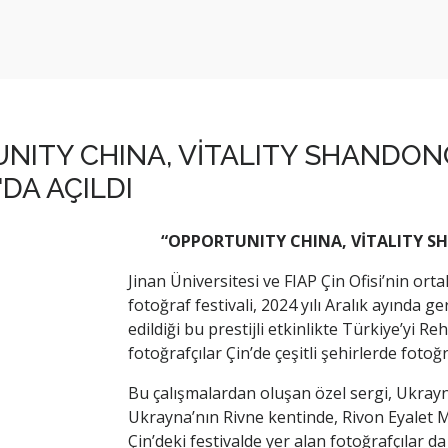
NITY CHINA, VİTALITY SHANDON
DA AÇILDI
“OPPORTUNITY CHINA, VİTALITY S
Jinan Üniversitesi ve FIAP Çin Ofisi’nin or
fotoğraf festivali, 2024 yılı Aralık ayında ge
edildiği bu prestijli etkinlikte Türkiye’yi Re
fotoğrafçılar Çin’de çeşitli şehirlerde fotoğr
Bu çalışmalardan oluşan özel sergi, Ukrayn
Ukrayna’nın Rivne kentinde, Rivon Eyalet M
Çin’deki festivalde yer alan fotoğrafçılar d