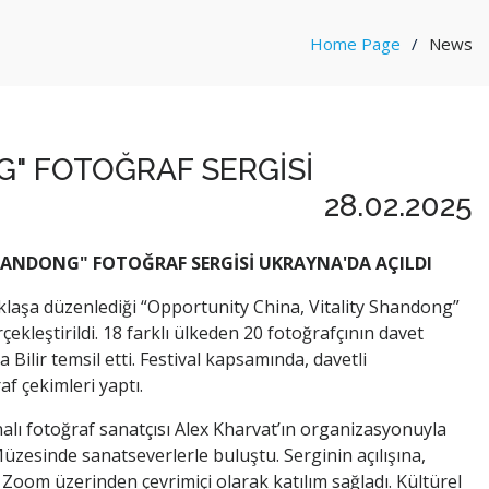
Home Page
News
G" FOTOĞRAF SERGİSİ
28.02.2025
HANDONG" FOTOĞRAF SERGİSİ UKRAYNA'DA AÇILDI
taklaşa düzenlediği “Opportunity China, Vitality Shandong”
rçekleştirildi. 18 farklı ülkeden 20 fotoğrafçının davet
ha Bilir temsil etti. Festival kapsamında, davetli
af çekimleri yaptı.
alı fotoğraf sanatçısı Alex Kharvat’ın organizasyonuyla
üzesinde sanatseverlerle buluştu. Serginin açılışına,
a Zoom üzerinden çevrimiçi olarak katılım sağladı. Kültürel