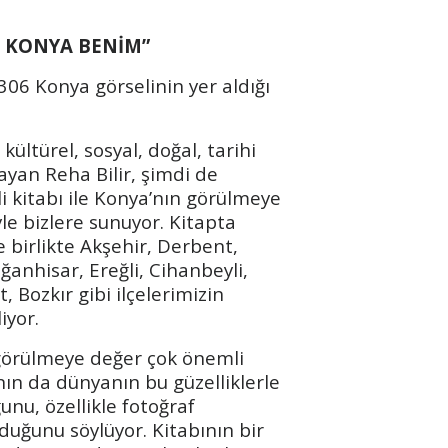
I
, KONYA BENİM”
 306 Konya görselinin yer aldığı
ültürel, sosyal, doğal, tarihi
layan Reha Bilir, şimdi de
i kitabı ile Konya’nın görülmeye
yle bizlere sunuyor. Kitapta
e birlikte Akşehir, Derbent,
anhisar, Ereğli, Cihanbeyli,
 Bozkır gibi ilçelerimizin
iyor.
 görülmeye değer çok önemli
ın da dünyanın bu güzelliklerle
unu, özellikle fotoğraf
lduğunu söylüyor. Kitabının bir