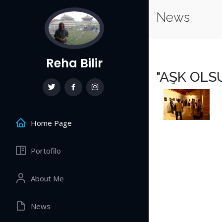
News
Reha Bilir
"AŞK OLS
Home Page
Portofilo
About Me
News