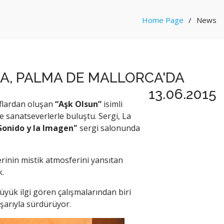
Home Page
News
DA, PALMA DE MALLORCA'DA
13.06.2015
aflardan oluşan
“Aşk Olsun”
isimli
e sanatseverlerle buluştu. Sergi, La
Sonido y la Imagen"
sergi salonunda
rinin mistik atmosferini yansıtan
k.
büyük ilgi gören çalışmalarından biri
arıyla sürdürüyor.